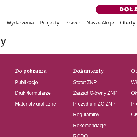
i
Wydarzenia
Projekty
Prawo
Nasze Akcje
Oferty
ny
Do pobrania
Dokumenty
O 
Publikacje
Statut ZNP
Wł
Druki/formularze
Zarząd Główny ZNP
Ok
Materiały graficzne
Prezydium ZG ZNP
Pr
Regulaminy
C
Rekomendacje
RODO