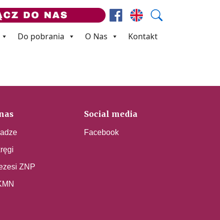
Facebook
Prezes ZNP
Wyszukaj
Do pobrania
O Nas
Kontakt
nas
Social media
adze
Facebook
ręgi
ezesi ZNP
KMN