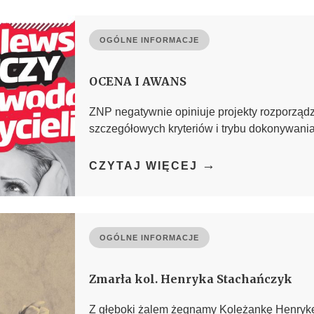
OGÓLNE INFORMACJE
OCENA I AWANS
ZNP negatywnie opiniuje projekty rozporząd
szczegółowych kryteriów i trybu dokonywania
→
CZYTAJ WIĘCEJ
OGÓLNE INFORMACJE
Zmarła kol. Henryka Stachańczyk
Z głęboki żalem żegnamy Koleżankę Henryk