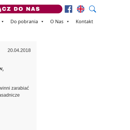
Facebook
Prezes ZNP
Wyszukaj
Do pobrania
O Nas
Kontakt
20.04.2018
w,
winni zarabiać
asadnicze