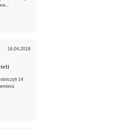
wa...
16.04.2018
ieli
tniczyli 14
remiera