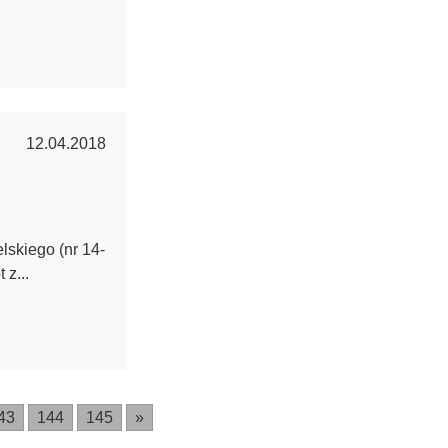
12.04.2018
skiego (nr 14-
 z...
43
144
145
»