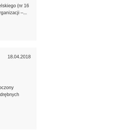
skiego (nr 16
ganizacji –...
18.04.2018
koczony
odrębnych