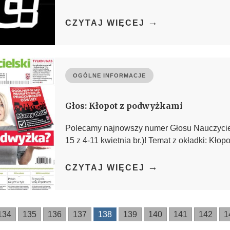
→
CZYTAJ WIĘCEJ
OGÓLNE INFORMACJE
Głos: Kłopot z podwyżkami
Polecamy najnowszy numer Głosu Nauczyciel
15 z 4-11 kwietnia br.)! Temat z okładki: Kłopot
→
CZYTAJ WIĘCEJ
134
135
136
137
138
139
140
141
142
1