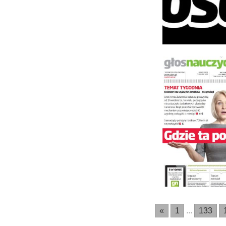
«
1
...
133