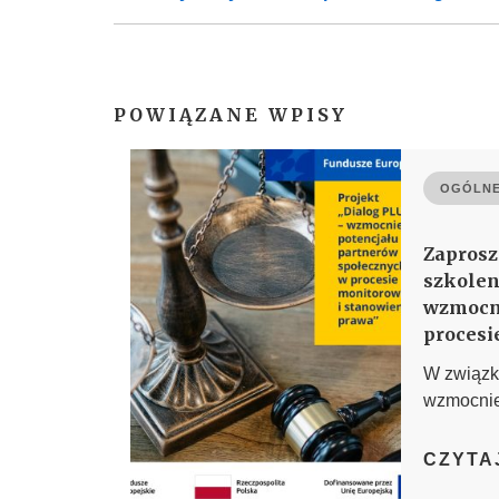
POWIĄZANE WPISY
OGÓLNE
Zaprosz
szkolen
wzmocni
procesi
W związku
wzmocnien
CZYTA