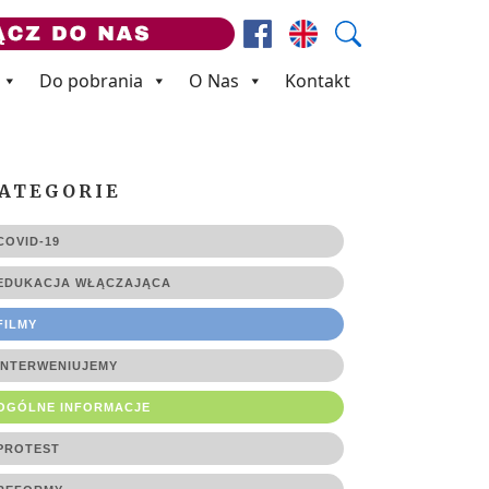
Facebook
Prezes ZNP
Wyszukaj
Do pobrania
O Nas
Kontakt
ATEGORIE
COVID-19
EDUKACJA WŁĄCZAJĄCA
FILMY
INTERWENIUJEMY
OGÓLNE INFORMACJE
PROTEST