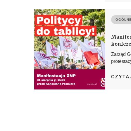
OGÓLNE
Manifes
konfere
Zarząd G
protestac
CZYTA