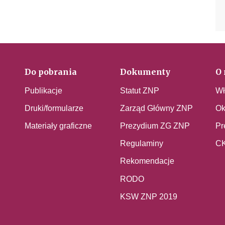
Do pobrania
Dokumenty
O 
Publikacje
Statut ZNP
Wł
Druki/formularze
Zarząd Główny ZNP
Ok
Materiały graficzne
Prezydium ZG ZNP
Pr
Regulaminy
C
Rekomendacje
RODO
KSW ZNP 2019