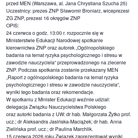
przed MEN (Warszawa, al. Jana Chrystiana Szucha 25)
Uczestnicy: prezes ZNP Sławomir Broniarz, wiceprezesi
ZG ZNP, prezesi 16 okręgów ZNP
OPIS:
24 czerwca o godz. 13:00 r. rozpocznie się w
Ministerstwie Edukacji Narodowej spotkanie
kierownictwa ZNP oraz autorek „Ogólnopolskiego
badania na temat ryzyka psychologicznego i stresu w
zawodzie nauczyciela” przeprowadzonego na zlecenie
ZNP. Podczas spotkania zostanie przekazany MEN
„Raport z ogólnopolskiego badania na temat ryzyka
psychologicznego i stresu w zawodzie nauczyciela”,
wyniki tego badania oraz rekomendacje.
W spotkaniu z Minister Edukacji weźmie udział:
delegacja Związku Nauczycielstwa Polskiego
oraz autorki badania z UW: dr hab. Małgorzata Żytko prof.
ucz.; dr Aleksandra Jasińska-Maciążek; dr hab. Anna
Zielińska prof. ucz.; dr Paulina Marchlik.
15 czerwca 2026 roku Związek zaprezentował wyniki