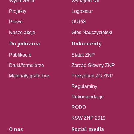
Wydarzenia
Wynajem sal
Projekty
Logostour
Prawo
OUPiS
Nasze akcje
Głos Nauczycielski
Do pobrania
Dokumenty
Publikacje
Statut ZNP
Druki/formularze
Zarząd Główny ZNP
Materiały graficzne
Prezydium ZG ZNP
Regulaminy
Rekomendacje
RODO
KSW ZNP 2019
O nas
Social media