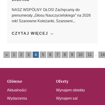
NASZ WSPÓLNY GŁOS! Zachęcamy do
prenumeraty „Głosu Nauczycielskiego” na 2026
rok! Szanowne Koleżanki, Szanowni...
→
CZYTAJ WIĘCEJ
«
1
2
3
4
5
6
7
8
9
10
11
...
14
Główne
Oferty
Aktualności
Wynajem obiektu
Wydarzenia
Wynajem sal