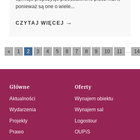
ponieważ są one o wiele...
→
CZYTAJ WIĘCEJ
«
1
2
3
4
5
6
7
8
9
10
11
...
14
Główne
Oferty
Aktualności
Wynajem obiektu
Wydarzenia
Wynajem sal
Projekty
Logostour
Prawo
OUPiS