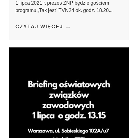
1 lipca 2021 r. prezes ZNP będzie gościem
programu „Tak jest” TVN24 ok. godz. 18.20....
→
CZYTAJ WIĘCEJ