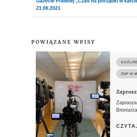
Gazecie Prawnej „Czas na porządki w karci
21.06.2021
POWIĄZANE WPISY
OGÓLNE
ZNP W 
Zaprosz
Zaprasza
Broniarza
CZYTA