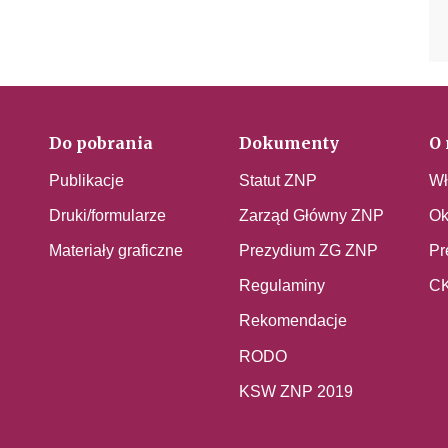
Do pobrania
Dokumenty
O 
Publikacje
Statut ZNP
Wł
Druki/formularze
Zarząd Główny ZNP
Ok
Materiały graficzne
Prezydium ZG ZNP
Pr
Regulaminy
C
Rekomendacje
RODO
KSW ZNP 2019