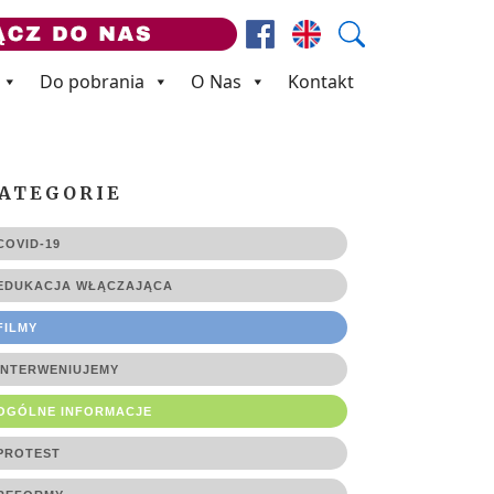
Facebook
Prezes ZNP
Wyszukaj
Do pobrania
O Nas
Kontakt
ATEGORIE
COVID-19
EDUKACJA WŁĄCZAJĄCA
FILMY
INTERWENIUJEMY
OGÓLNE INFORMACJE
PROTEST