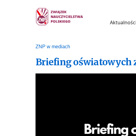
Aktualnośc
ZNP w mediach
Briefing oświatowych 