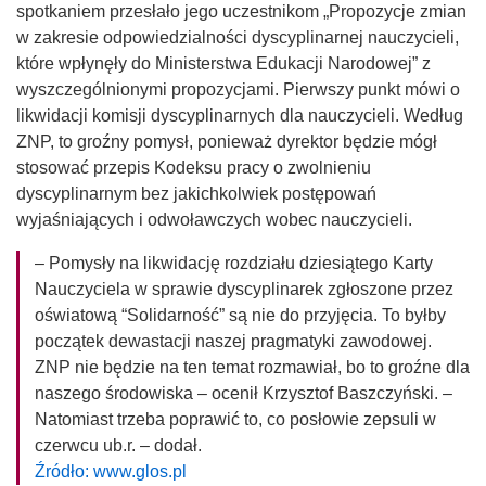
spotkaniem przesłało jego uczestnikom „Propozycje zmian
w zakresie odpowiedzialności dyscyplinarnej nauczycieli,
które wpłynęły do Ministerstwa Edukacji Narodowej” z
wyszczególnionymi propozycjami. Pierwszy punkt mówi o
likwidacji komisji dyscyplinarnych dla nauczycieli. Według
ZNP, to groźny pomysł, ponieważ dyrektor będzie mógł
stosować przepis Kodeksu pracy o zwolnieniu
dyscyplinarnym bez jakichkolwiek postępowań
wyjaśniających i odwoławczych wobec nauczycieli.
– Pomysły na likwidację rozdziału dziesiątego Karty
Nauczyciela w sprawie dyscyplinarek zgłoszone przez
oświatową “Solidarność” są nie do przyjęcia. To byłby
początek dewastacji naszej pragmatyki zawodowej.
ZNP nie będzie na ten temat rozmawiał, bo to groźne dla
naszego środowiska – ocenił Krzysztof Baszczyński. –
Natomiast trzeba poprawić to, co posłowie zepsuli w
czerwcu ub.r. – dodał.
Źródło: www.glos.pl