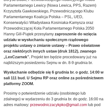
Parlamentarnego Lewicy (Nowa Lewica, PPS, Razem)
Krzysztofa Gawkowskiego, Przewodniczącego Klubu
Parlamentarnego Koalicja Polska – PSL, UED,
Konserwatyści Władysława Kosiniaka-Kamysza oraz
Przewodniczącej Koła Parlamentarnego Polska 2050
Hanny Gill-Piątek przesyłamy
zaproszenie do wzięcia
udziału w wysłuchaniu społecznym rządowego
projektu ustawy o zmianie ustawy – Prawo oświatowe
oraz niektórych innych ustaw (druk 1812), zwanego
„LexCzarnek”.
Projekt ten będzie procedowany już na
najbliższym posiedzeniu Sejmu w dn. 8-9 grudnia br.
Wysłuchanie odbędzie się 6 grudnia br. o godz. 14:00 w
sali 111 bud. U Sejmu RP oraz online za pośrednictwem
platformy ZOOM.
Prosimy o potwierdzenie udziału (osobistego lub
zdalnego) w wydarzeniu do 3 grudnia br. do godz. 16:00 na
adres mailowy:
przewodniczacykpko@gmail.com
lub pod