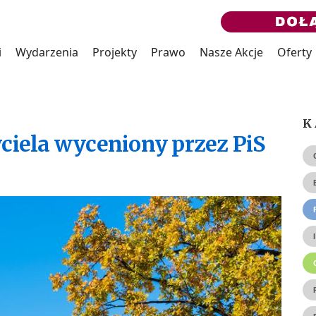
i
Wydarzenia
Projekty
Prawo
Nasze Akcje
Oferty
K
ciela wyceniony przez PiS