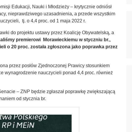
sji Edukacji, Nauki i Młodzieży – krytycznie odniósł
pracy, nieprawdziwego uzasadnienia, a przede wszystkim
cieli, tj. o 4,4 proc. od 1 maja 2022 r.
wki do projektu ustawy przez Koalicję Obywatelską, a
zaliśmy premierowi Morawieckiemu w styczniu br.,
li o 20 proc. została zgłoszona jako poprawka przez
ucona przez posłów Zjednoczonej Prawicy stosunkiem
e wynagrodzenie nauczycieli ponad 4,4 proc. również
Senacie – ZNP będzie zgłaszał poprawkę zwiększającą
naniem od stycznia br.