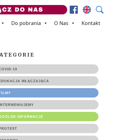
Facebook
Prezes ZNP
Wyszukaj
Do pobrania
O Nas
Kontakt
ATEGORIE
COVID-19
EDUKACJA WŁĄCZAJĄCA
FILMY
INTERWENIUJEMY
OGÓLNE INFORMACJE
PROTEST