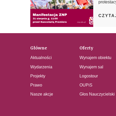
protestac
CZYTA
Główne
Oferty
Aktualności
Wynajem obiektu
Wydarzenia
Wynajem sal
Projekty
Logostour
Prawo
OUPiS
Nasze akcje
Głos Nauczycielski