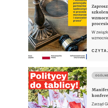
Zaprosz
szkolen
wzmocni
procesi
W związku
wzmocnien
CZYTA
OGÓLNE
Manifes
konfere
Zarząd G