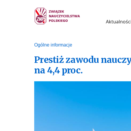
Aktualnośc
Ogólne informacje
Prestiż zawodu nauczy
na 4,4 proc.