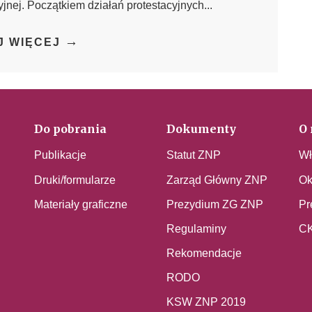
yjnej. Początkiem działań protestacyjnych...
→
J WIĘCEJ
Do pobrania
Dokumenty
O 
Publikacje
Statut ZNP
Wł
Druki/formularze
Zarząd Główny ZNP
Ok
Materiały graficzne
Prezydium ZG ZNP
Pr
Regulaminy
C
Rekomendacje
RODO
KSW ZNP 2019