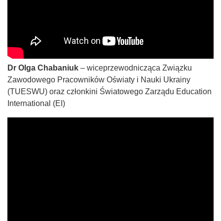
Dr Olga Chabaniuk
– wiceprzewodnicząca Związku
Zawodowego Pracowników Oświaty i Nauki Ukrainy
(TUESWU) oraz członkini Światowego Zarządu Education
International (EI)