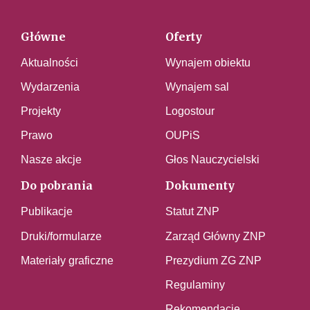
Główne
Oferty
Aktualności
Wynajem obiektu
Wydarzenia
Wynajem sal
Projekty
Logostour
Prawo
OUPiS
Nasze akcje
Głos Nauczycielski
Do pobrania
Dokumenty
Publikacje
Statut ZNP
Druki/formularze
Zarząd Główny ZNP
Materiały graficzne
Prezydium ZG ZNP
Regulaminy
Rekomendacje