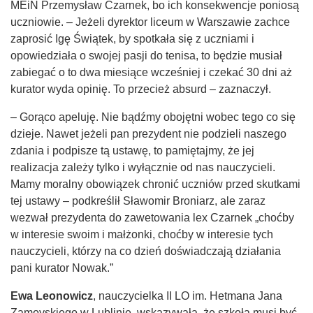
MEiN Przemysław Czarnek, bo ich konsekwencje poniosą
uczniowie. – Jeżeli dyrektor liceum w Warszawie zachce
zaprosić Igę Świątek, by spotkała się z uczniami i
opowiedziała o swojej pasji do tenisa, to będzie musiał
zabiegać o to dwa miesiące wcześniej i czekać 30 dni aż
kurator wyda opinię. To przecież absurd – zaznaczył.
– Gorąco apeluję. Nie bądźmy obojętni wobec tego co się
dzieje. Nawet jeżeli pan prezydent nie podzieli naszego
zdania i podpisze tą ustawę, to pamiętajmy, że jej
realizacja zależy tylko i wyłącznie od nas nauczycieli.
Mamy moralny obowiązek chronić uczniów przed skutkami
tej ustawy – podkreślił Sławomir Broniarz, ale zaraz
wezwał prezydenta do zawetowania lex Czarnek „choćby
w interesie swoim i małżonki, choćby w interesie tych
nauczycieli, którzy na co dzień doświadczają działania
pani kurator Nowak.”
Ewa Leonowicz
, nauczycielka II LO im. Hetmana Jana
Zamoyskiego w Lublinie, wskazywała, że szkoła musi być