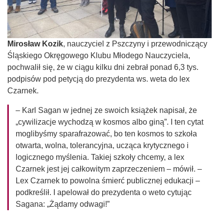
Mirosław Kozik
, nauczyciel z Pszczyny i przewodniczący
Śląskiego Okręgowego Klubu Młodego Nauczyciela,
pochwalił się, że w ciągu kilku dni zebrał ponad 6,3 tys.
podpisów pod petycją do prezydenta ws. weta do lex
Czarnek.
– Karl Sagan w jednej ze swoich książek napisał, że
„cywilizacje wychodzą w kosmos albo giną”. I ten cytat
moglibyśmy sparafrazować, bo ten kosmos to szkoła
otwarta, wolna, tolerancyjna, ucząca krytycznego i
logicznego myślenia. Takiej szkoły chcemy, a lex
Czarnek jest jej całkowitym zaprzeczeniem – mówił. –
Lex Czarnek to powolna śmierć publicznej edukacji –
podkreślił. I apelował do prezydenta o weto cytując
Sagana: „Żądamy odwagi!”