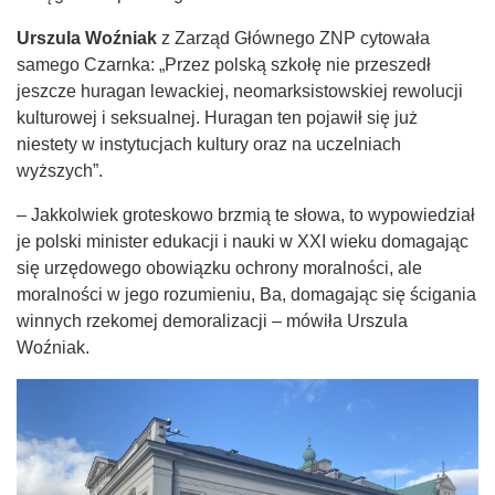
Urszula Woźniak
z Zarząd Głównego ZNP cytowała
samego Czarnka: „Przez polską szkołę nie przeszedł
jeszcze huragan lewackiej, neomarksistowskiej rewolucji
kulturowej i seksualnej. Huragan ten pojawił się już
niestety w instytucjach kultury oraz na uczelniach
wyższych”.
– Jakkolwiek groteskowo brzmią te słowa, to wypowiedział
je polski minister edukacji i nauki w XXI wieku domagając
się urzędowego obowiązku ochrony moralności, ale
moralności w jego rozumieniu, Ba, domagając się ścigania
winnych rzekomej demoralizacji – mówiła Urszula
Woźniak.