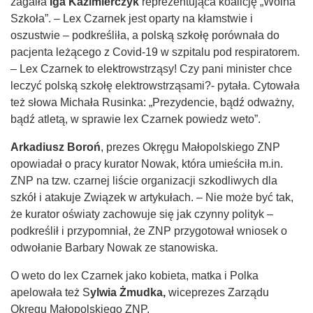
zagaiła
Iga Kazimierczyk
reprezentująca koalicję „Wolna
Szkoła”. – Lex Czarnek jest oparty na kłamstwie i
oszustwie – podkreśliła, a polską szkołę porównała do
pacjenta leżącego z Covid-19 w szpitalu pod respiratorem.
– Lex Czarnek to elektrowstrząsy! Czy pani minister chce
leczyć polską szkołę elektrowstrząsami?- pytała. Cytowała
też słowa Michała Rusinka: „Prezydencie, bądź odważny,
bądź atletą, w sprawie lex Czarnek powiedz weto”.
Arkadiusz Boroń
, prezes Okręgu Małopolskiego ZNP
opowiadał o pracy kurator Nowak, która umieściła m.in.
ZNP na tzw. czarnej liście organizacji szkodliwych dla
szkół i atakuje Związek w artykułach. – Nie może być tak,
że kurator oświaty zachowuje się jak czynny polityk –
podkreślił i przypomniał, że ZNP przygotował wniosek o
odwołanie Barbary Nowak ze stanowiska.
O weto do lex Czarnek jako kobieta, matka i Polka
apelowała też S
ylwia Żmudka,
wiceprezes Zarządu
Okręgu Małopolskiego ZNP.