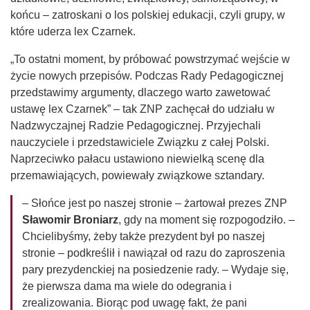
końcu – zatroskani o los polskiej edukacji, czyli grupy, w
które uderza lex Czarnek.
„To ostatni moment, by próbować powstrzymać wejście w
życie nowych przepisów. Podczas Rady Pedagogicznej
przedstawimy argumenty, dlaczego warto zawetować
ustawę lex Czarnek” – tak ZNP zachęcał do udziału w
Nadzwyczajnej Radzie Pedagogicznej. Przyjechali
nauczyciele i przedstawiciele Związku z całej Polski.
Naprzeciwko pałacu ustawiono niewielką scenę dla
przemawiających, powiewały związkowe sztandary.
– Słońce jest po naszej stronie – żartował prezes ZNP
Sławomir Broniarz
, gdy na moment się rozpogodziło. –
Chcielibyśmy, żeby także prezydent był po naszej
stronie – podkreślił i nawiązał od razu do zaproszenia
pary prezydenckiej na posiedzenie rady. – Wydaje się,
że pierwsza dama ma wiele do odegrania i
zrealizowania. Biorąc pod uwagę fakt, że pani