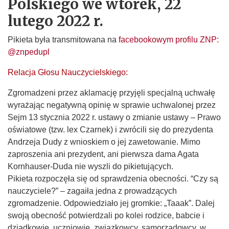
Polskiego we wtorek, 22
lutego 2022 r.
Pikieta była transmitowana na
facebookowym profilu ZNP:
@znpedupl
Relacja Głosu Nauczycielskiego:
Zgromadzeni przez aklamację przyjęli specjalną uchwałę
wyrażając negatywną opinię w sprawie uchwalonej przez
Sejm 13 stycznia 2022 r. ustawy o zmianie ustawy – Prawo
oświatowe (tzw. lex Czarnek) i zwrócili się do prezydenta
Andrzeja Dudy z wnioskiem o jej zawetowanie. Mimo
zaproszenia ani prezydent, ani pierwsza dama Agata
Kornhauser-Duda nie wyszli do pikietujących.
Pikieta rozpoczęła się od sprawdzenia obecności. “Czy są
nauczyciele?” – zagaiła jedna z prowadzących
zgromadzenie. Odpowiedziało jej gromkie: „Taaak”. Dalej
swoją obecność potwierdzali po kolei rodzice, babcie i
dziadkowie, uczniowie, związkowcy, samorządowcy, w