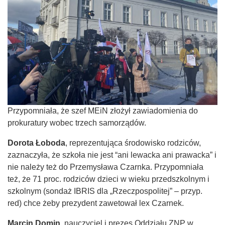
Przypomniała, że szef MEiN złożył zawiadomienia do
prokuratury wobec trzech samorządów.
Dorota Łoboda
, reprezentująca środowisko rodziców,
zaznaczyła, że szkoła nie jest “ani lewacka ani prawacka” i
nie należy też do Przemysława Czarnka. Przypomniała
też, że 71 proc. rodziców dzieci w wieku przedszkolnym i
szkolnym (sondaż IBRIS dla „Rzeczpospolitej” – przyp.
red) chce żeby prezydent zawetował lex Czarnek.
Marcin Domin
, nauczyciel i prezes Oddziału ZNP w