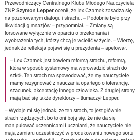
Przewodniczący Centralnego Klubu Młodego Nauczyciela
ZNP
Szymon Lepper
ocenił, że lex Czarnek zasadza się
na pozorowanym dialogu i strachu. – Podobnie było przy
likwidacji gimnazjów – przypomniał. – Zmiany są
forsowane wyłącznie w oparciu o przekonania i
wyobrażenia tych, którzy chcą je wcielić w życie. – Wierzę,
jednak że refleksja pojawi się u prezydenta – apelował.
– Lex Czarnek jest bowiem reformą strachu, reformą,
która w sposób systemowy ma wprowadzić strach do
szkół. Ten strach ma spowodować, że my nauczyciele
mamy rezygnować z nauczania opartego o tolerancję,
szacunek, akceptację innego człowieka. Z drugiej strony
mają bać się także dyrektorzy – tłumaczył Lepper.
– Wydaje mi się jednak, że ten strach, to jest głównie
strach rządzących, bo to oni boją się, że nie da się
manipulować uczennicami i uczniami, że nauczyciele nie
mają zamiaru uczestniczyć w produkowaniu nowego sortu