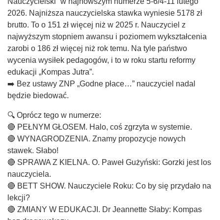
Nauczycielski” w najnowszym numerze 5-6/4-11 lutego
2026. Najniższa nauczycielska stawka wyniesie 5178 zł
brutto. To o 151 zł więcej niż w 2025 r. Nauczyciel z
najwyższym stopniem awansu i poziomem wykształcenia
zarobi o 186 zł więcej niż rok temu. Na tyle państwo
wycenia wysiłek pedagogów, i to w roku startu reformy
edukacji „Kompas Jutra”.
➡️ Bez ustawy ZNP „Godne płace…” nauczyciel nadal
będzie biedować.
🔍 Oprócz tego w numerze:
🔴 PEŁNYM GŁOSEM. Halo, coś zgrzyta w systemie.
🔴 WYNAGRODZENIA. Znamy propozycje nowych
stawek. Słabo!
🔴 SPRAWA Z KIELNA. O. Paweł Gużyński: Gorzki jest los
nauczyciela.
🔴 BETT SHOW. Nauczyciele Roku: Co by się przydało na
lekcji?
🔴 ZMIANY W EDUKACJI. Dr Jeannette Słaby: Kompas