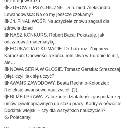
bez drogowskazu.
🔴 ZDROWIE PSYCHICZNE. Dr n. med. Aleksandra
Lewandowska: Na co my jeszcze czekamy?
🔴 34. FINAŁ WOŚP. Nauczyciele znowu zagrali dla
zdrowia dzieci
🔴 NASZ KONKURS. Robert Baca: Pokazuję, jak
odczarować matematykę.
🔴 EDUKACJA O KLIMACIE. Dr. hab. inż. Zbigniew
Karaczun: Opowieści o końcu rolnictwa w Europie to mit,
ale…
🔴 NOWA SERIA W GŁOSIE. Tomasz Garstka: Streszczaj
(się), czyli jak się uczyć?
🔴 AWANS ZAWODOWY. Beata Rechnio-Kołodziej:
Refleksje awansowe nauczycieli (2).
🔴 BLIŻEJ PRAWA. Zaliczanie działalności gospodarczej i
umów cywilnoprawnych do stażu pracy; Kadry w oświacie.
Dodatek wiejski – czy dla wszystkich nauczycieli?
👍 Polecamy!