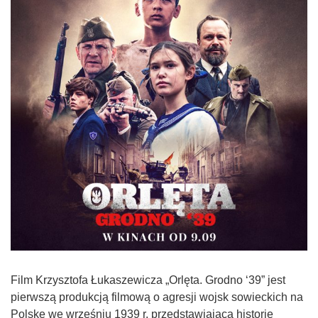
Film Krzysztofa Łukaszewicza „Orlęta. Grodno ‘39” jest
pierwszą produkcją filmową o agresji wojsk sowieckich na
Polskę we wrześniu 1939 r. przedstawiającą historię