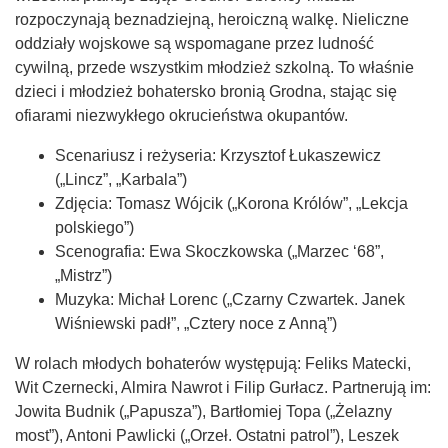
rozpoczynają beznadziejną, heroiczną walkę. Nieliczne
oddziały wojskowe są wspomagane przez ludność
cywilną, przede wszystkim młodzież szkolną. To właśnie
dzieci i młodzież bohatersko bronią Grodna, stając się
ofiarami niezwykłego okrucieństwa okupantów.
Scenariusz i reżyseria: Krzysztof Łukaszewicz
(„Lincz”, „Karbala”)
Zdjęcia: Tomasz Wójcik („Korona Królów”, „Lekcja
polskiego”)
Scenografia: Ewa Skoczkowska („Marzec ‘68”,
„Mistrz”)
Muzyka: Michał Lorenc („Czarny Czwartek. Janek
Wiśniewski padł”, „Cztery noce z Anną”)
W rolach młodych bohaterów występują: Feliks Matecki,
Wit Czernecki, Almira Nawrot i Filip Gurłacz. Partnerują im:
Jowita Budnik („Papusza”), Bartłomiej Topa („Żelazny
most”), Antoni Pawlicki („Orzeł. Ostatni patrol”), Leszek