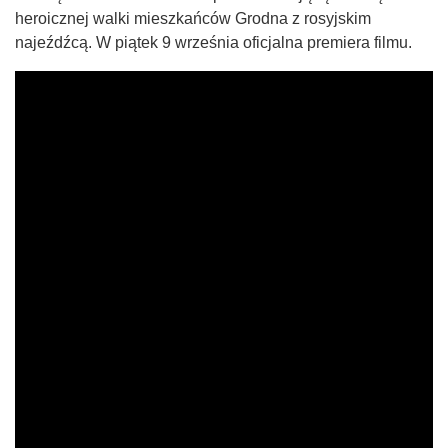
heroicznej walki mieszkańców Grodna z rosyjskim
najeźdźcą. W piątek 9 września oficjalna premiera filmu.