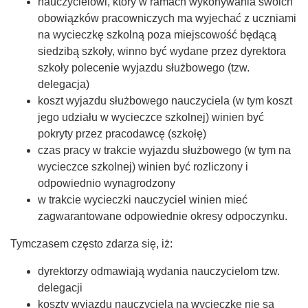
nauczycielowi, który w ramach wykonywania swoich
obowiązków pracowniczych ma wyjechać z uczniami
na wycieczkę szkolną poza miejscowość będącą
siedzibą szkoły, winno być wydane przez dyrektora
szkoły polecenie wyjazdu służbowego (tzw.
delegacja)
koszt wyjazdu służbowego nauczyciela (w tym koszt
jego udziału w wycieczce szkolnej) winien być
pokryty przez pracodawcę (szkołę)
czas pracy w trakcie wyjazdu służbowego (w tym na
wycieczce szkolnej) winien być rozliczony i
odpowiednio wynagrodzony
w trakcie wycieczki nauczyciel winien mieć
zagwarantowane odpowiednie okresy odpoczynku.
Tymczasem często zdarza się, iż:
dyrektorzy odmawiają wydania nauczycielom tzw.
delegacji
koszty wyjazdu nauczyciela na wycieczkę nie są