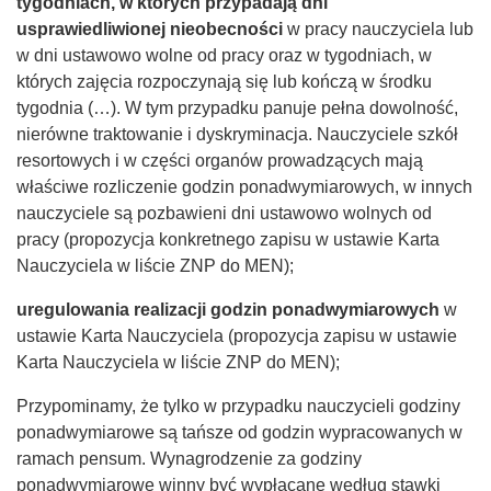
tygodniach, w których przypadają dni
usprawiedliwionej nieobecności
w pracy nauczyciela lub
w dni ustawowo wolne od pracy oraz w tygodniach, w
których zajęcia rozpoczynają się lub kończą w środku
tygodnia
(…). W tym przypadku panuje pełna dowolność,
nierówne traktowanie i dyskryminacja. Nauczyciele szkół
resortowych i w części organów prowadzących mają
właściwe rozliczenie godzin ponadwymiarowych, w innych
nauczyciele są pozbawieni dni ustawowo wolnych od
pracy (propozycja konkretnego zapisu w ustawie Karta
Nauczyciela w liście ZNP do MEN);
uregulowania realizacji godzin ponadwymiarowych
w
ustawie Karta Nauczyciela (propozycja zapisu w ustawie
Karta Nauczyciela w liście ZNP do MEN);
Przypominamy, że tylko w przypadku nauczycieli godziny
ponadwymiarowe są tańsze od godzin wypracowanych w
ramach pensum. Wynagrodzenie za godziny
ponadwymiarowe winny być wypłacane według stawki