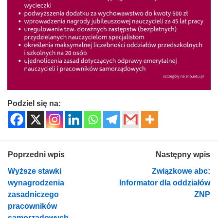
Podziel się na:
Poprzedni wpis
Następny wpis
Wyższe stawki
Związkowe abc:
wynagrodzenia
Informator dla oddziałów
zasadniczego
ZNP
pracowników
samorządowych