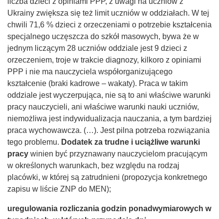
liczba dzieci z opiniami PPP, z uwagi na uczniów z
Ukrainy zwiększa się też limit uczniów w oddziałach. W tej
chwili 71,6 % dzieci z orzeczeniami o potrzebie kształcenia
specjalnego uczęszcza do szkół masowych, bywa że w
jednym liczącym 28 uczniów oddziale jest 9 dzieci z
orzeczeniem, troje w trakcie diagnozy, kilkoro z opiniami
PPP i nie ma nauczyciela współorganizującego
kształcenie (braki kadrowe – wakaty). Praca w takim
oddziale jest wyczerpująca, nie są to ani właściwe warunki
pracy nauczycieli, ani właściwe warunki nauki uczniów,
niemożliwa jest indywidualizacja nauczania, a tym bardziej
praca wychowawcza. (…). Jest pilna potrzeba rozwiązania
tego problemu.
Dodatek za trudne i uciążliwe warunki
pracy
winien być przyznawany nauczycielom pracującym
w określonych warunkach, bez względu na rodzaj
placówki, w której są zatrudnieni (propozycja konkretnego
zapisu w liście ZNP do MEN);
uregulowania rozliczania godzin ponadwymiarowych w