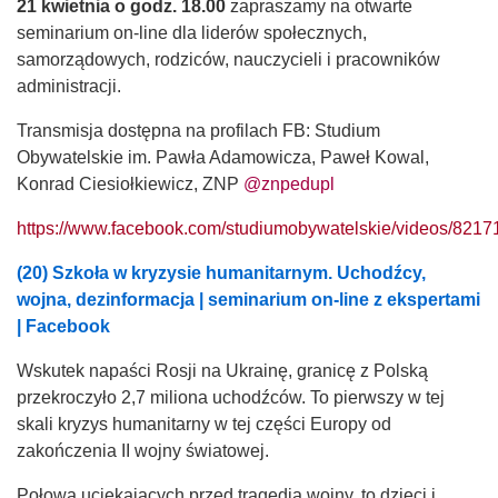
21 kwietnia o godz. 18.00
zapraszamy na otwarte
seminarium on-line dla liderów społecznych,
samorządowych, rodziców, nauczycieli i pracowników
administracji.
Transmisja dostępna na profilach FB: Studium
Obywatelskie im. Pawła Adamowicza, Paweł Kowal,
Konrad Ciesiołkiewicz, ZNP
@znpedupl
https://www.facebook.com/studiumobywatelskie/videos/821
(20) Szkoła w kryzysie humanitarnym. Uchodźcy,
wojna, dezinformacja | seminarium on-line z ekspertami
| Facebook
Wskutek napaści Rosji na Ukrainę, granicę z Polską
przekroczyło 2,7 miliona uchodźców. To pierwszy w tej
skali kryzys humanitarny w tej części Europy od
zakończenia II wojny światowej.
Połowa uciekających przed tragedią wojny, to dzieci i