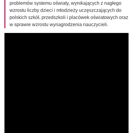
problemów systemu oświaty, wynikających z nagłego
wzrostu liczby dzieci i młodzieży uczęszczających do
polskich szkół, przedszkoli i placówek oświatowych oraz
w sprawie wzrostu wynagrodzenia nauczycieli.