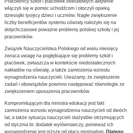
Pracownicy szkół i placówek oświatowych aktywnie
włączyli się w pomoc uchodźcom i otoczyli opieką
dziesiątki tysięcy dzieci i uczniów. Nagłe zwiększenie
liczby beneficjentów systemu oświaty nałożyło się na
dotychczasowe poważne problemy polskiej szkoły i jej
pracowników.
Związek Nauczycielstwa Polskiego od wielu miesięcy
zwraca uwagę na pogłębiające się problemy szkół i
placówek, zwłaszcza w kontekście niedostatecznych
nakładów na oświatę, a także zamrożenia wzrostu
wynagrodzenia nauczycieli. Uważamy, że zwiększenie
zadań i obowiązków powinno następować równolegle ze
zwiększeniem uposażenia pracowników.
Kompromitującym dla ministra edukacji jest fakt
zamrożenia wzrostu wynagrodzenia nauczycieli od dwóch
lat, a także sytuacja nauczycieli stażystów otrzymujących
od stycznia br. dodatek wyrównawczy, ponieważ ich
wynagrodzenie jest niższe od płacy minimalnej.
Dlatego