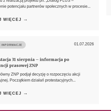
 z realizacją projektu pn: „Dialog PLUS –
ie potencjału partnerów społecznych w procesie...
→
J WIĘCEJ
01.07.2026
 INFORMACJE
tacja 31 sierpnia – informacja po
ncji prasowej ZNP
łówny ZNP podjął decyzję o rozpoczęciu akcji
yjnej. Początkiem działań protestacyjnych...
→
J WIĘCEJ