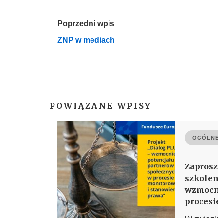
Poprzedni wpis
ZNP w mediach
POWIĄZANE WPISY
OGÓLNE
Zaprosz
szkolen
wzmocni
procesi