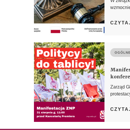
W związku
wzmocnien
CZYTA
OGÓLNE
Manifes
konfere
Zarząd G
protestac
CZYTA