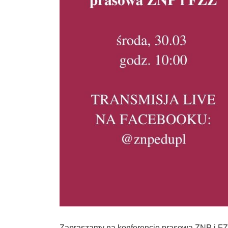
Zapraszamy na konferencję prasową ZNP i FZZ