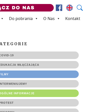
Facebook
Prezes ZNP
Wyszukaj
Do pobrania
O Nas
Kontakt
ATEGORIE
COVID-19
EDUKACJA WŁĄCZAJĄCA
FILMY
INTERWENIUJEMY
OGÓLNE INFORMACJE
PROTEST