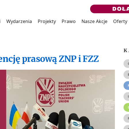
i
Wydarzenia
Projekty
Prawo
Nasze Akcje
Oferty
K
encję prasową ZNP i FZZ