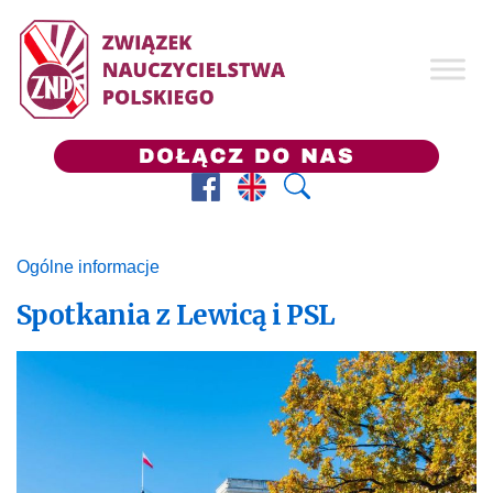
Facebook
Prezes ZNP
Wyszukaj
Ogólne informacje
Spotkania z Lewicą i PSL