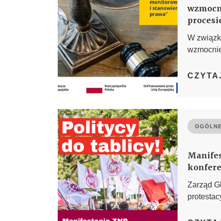
wzmocni
procesi
W związku
wzmocnien
CZYTA
OGÓLNE
Manifes
konfere
Zarząd G
protestac