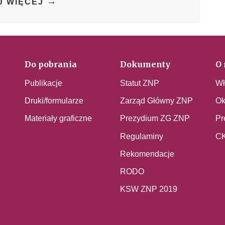
→
J WIĘCEJ
Do pobrania
Dokumenty
O 
Publikacje
Statut ZNP
Wł
Druki/formularze
Zarząd Główny ZNP
Ok
Materiały graficzne
Prezydium ZG ZNP
Pr
Regulaminy
C
Rekomendacje
RODO
KSW ZNP 2019