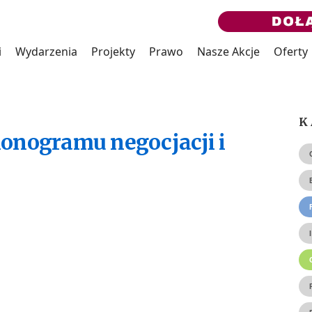
i
Wydarzenia
Projekty
Prawo
Nasze Akcje
Oferty
K
onogramu negocjacji i