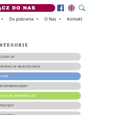
Facebook
Prezes ZNP
Wyszukaj
Do pobrania
O Nas
Kontakt
ATEGORIE
COVID-19
EDUKACJA WŁĄCZAJĄCA
FILMY
INTERWENIUJEMY
OGÓLNE INFORMACJE
PROTEST